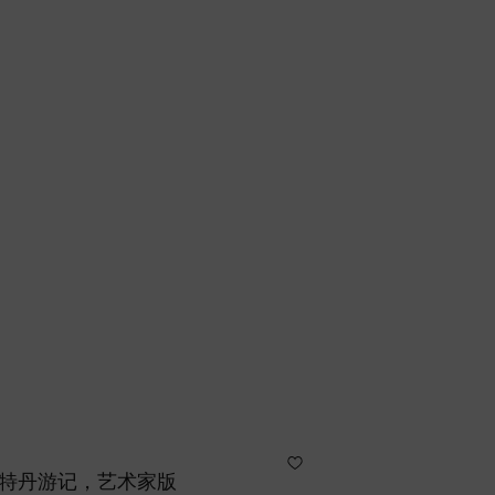
特丹游记，艺术家版