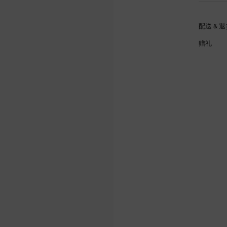
配送 & 
赠礼