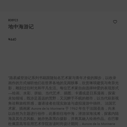
R08923
地中海游记
¥440
"路易威登游记系列书籍跟随知名艺术家与青年才俊的脚步，以收录
画作的方式倾听他们在世界各地的见闻轶事，欣赏琳琅建筑与奇异光
影，雕刻过往时光和平凡生活。每位艺术家自由选择钟爱的表现形式
——绘画、水彩、拼贴、当代艺术、插图、卡通或是日系漫画，探索
未知领域，既涉足遥远的荒野，又沉醉于不眠的都市，以当代崭新视
角诠释旅程所感，邀请读者在现实旅途与虚拟漫游中徜徉。 法国艺
术家、插画家 Aurore de la Morinerie 于 1962 年生于法国圣洛，向来
以自然为主题进行创作，此番前往地中海，潜游深海浅滩，探索内陆
海及其生态风貌。她亦热衷黑白摄影，并将其融入绘画作品。在巴黎
杜佩雷高等应用艺术学院攻读时尚设计期间，Aurore de la Morinerie