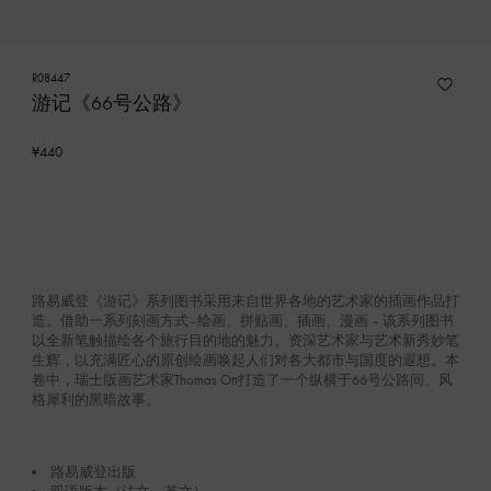
R08447
游记《66号公路》
¥440
路易威登《游记》系列图书采用来自世界各地的艺术家的插画作品打
造。借助一系列刻画方式 - 绘画、拼贴画、插画、漫画 – 该系列图书
以全新笔触描绘各个旅行目的地的魅力。资深艺术家与艺术新秀妙笔
生辉，以充满匠心的原创绘画唤起人们对各大都市与国度的遐想。本
卷中，瑞士版画艺术家Thomas Ott打造了一个纵横于66号公路间、风
格犀利的黑暗故事。
路易威登出版