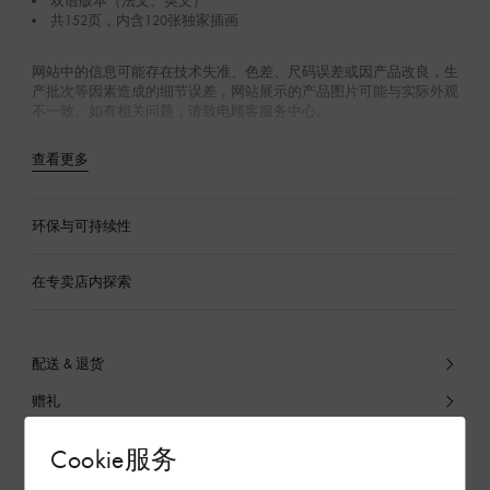
双语版本（法文、英文）
共152页，内含120张独家插画
网站中的信息可能存在技术失准、色差、尺码误差或因产品改良，生
产批次等因素造成的细节误差，网站展示的产品图片可能与实际外观
不一致。如有相关问题，请致电顾客服务中心。
查看更多
环保与可持续性
在专卖店内探索
配送 & 退货
赠礼
Cookie服务