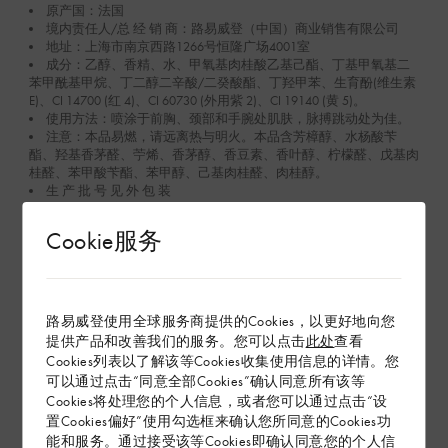
原产国：法国
境内责任人/总 经 销 商：路易威登（中国）商业销售有限公司
地址：上海市南京西路1266号恒隆广场4001室
成分：乙醇、香精、水、甲氧基肉桂酸乙基己酯、丁基甲氧基二
苯甲酰基甲烷、丁二醇二辛酸/二癸酸酯、丁羟甲苯、生育酚(维生素
E)、CI 14700 (红 4)、CI 60730 (外用紫 2)、CI 19140 (黄 5)。
使用方法：喷涂于前胸、颈部和手腕处肌肤，脉搏跳动处为佳。
注意：本品易燃，请远离热与明火。本品含芳樟醇、水杨酸苄
酯、羟基香茅醛、苧烯、香茅醇、香豆素、香叶醇、柠檬醛、戊基肉
桂醛、苯甲酸苄酯、苯甲醇、己基肉桂醛、肉桂醇。
生 产 批 号 见 外 包 装
国妆网备进字（沪）2023003880
LP0091
Cookie服务
限期使用日期： 见包装
查看更多
路易威登使用全球服务商提供的Cookies，以更好地向您
提供产品和改善我们的服务。您可以点击
此处
查看
在专卖店内探索
Cookies列表以了解该等Cookies收集使用信息的详情。您
可以通过点击“同意全部Cookies”确认同意所有该等
Cookies将处理您的个人信息，或者您可以通过点击“设
置Cookies偏好”使用勾选框来确认您所同意的Cookies功
配送 & 退货
能和服务。通过接受该等Cookies即确认同意您的个人信