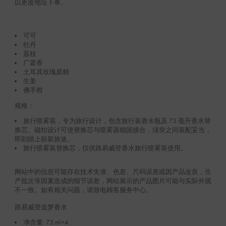
以更改地址下单。
可可
牡丹
荔枝
广藿香
土耳其玫瑰原精
生姜
佛手柑
规格：
旅行喷雾装，专为旅行设计，包含旅行装香水瓶及 7.5 毫升香水替
换芯。磁扣设计可使替换芯与喷雾器稳固接合，须臾之间装配妥当，
即刻踏上崭新旅途。
旅行喷雾装替换芯，仅供路易威登香水旅行喷雾装使用。
网站中的信息可能存在技术失准、色差、尺码误差或因产品改良，生
产批次等因素造成的细节误差，网站展示的产品图片可能与实际外观
不一致。如有相关问题，请致电顾客服务中心。
路易威登追梦香水
净含量: 7.5 ml×4