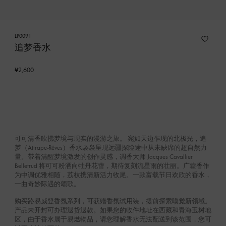
LP0091
追梦香水
¥2,600
可可清香吹拂梦境与现实的漫游之旅。 宛如天边乍现的北极光，追
梦（Attrape-Rêves）香水袅袅呈现远疆探险途中从未缺席的超自然力
量。带着清醒梦境激发的创作灵感，调香大师 Jacques Cavallier
Belletrud 将可可粉洒向牡丹花蕾，期待复刻流星雨的壮丽。广藿香作
为中调优雅相随，荔枝携清新活力收尾。一款富载节日欢欣的香水，
一曲奇妙际遇的颂歌。
购买路易威登香氛系列，可获赠香氛试用装，提前探索嗅觉新领域。
产品未开封可办理退货退款。如果您的收件地址在西藏和青海玉树地
区，由于香水属于易燃物品，请您理解香水无法配送到该范围，您可