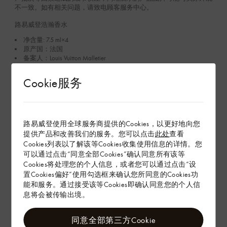
不一致。如有相关问题，请致电顾客服务中心。
路易威登浩瀚香水
净含量: 7.5 ml×4
原产国：法国
备案人：Louis Vuitton Malletier
备案人地址：2 rue du Pont Neuf 75001 Paris ,France
境内责任人：路易威登（中国）商业销售有限公司
Cookie服务
境内责任人地址：上海市南京西路1266号恒隆广场4001室
生产企业：PARFUMS CHRISTIAN DIOR
生产企业地址：1, avenue Nicolas Conte – lieu-dit la Pointe Noire –
28000 Chartres, FRANCE
成分：乙醇、（日用）香精、水、甲氧基肉桂酸乙基己酯。
路易威登使用全球服务商提供的Cookies，以更好地向您
其他微量成分：二乙氨羟苯甲酰基苯甲酸己酯、丁基甲氧基二苯
提供产品和改善我们的服务。您可以点击
此处
查看
甲酰基甲烷、丁二醇二辛酸/二癸酸酯、丁羟甲苯、生育酚（维生素
Cookies列表以了解该等Cookies收集使用信息的详情。您
E）、CI 14700 (红 4)、CI 60730 (外用紫 2)、CI 19140 (黄 5)。
可以通过点击“同意全部Cookies”确认同意所有该等
使用方法：喷涂于前胸、颈部和手腕处肌肤，脉搏跳动处为佳。
Cookies将处理您的个人信息，或者您可以通过点击“设
注意：本品易燃，请远离热与明火。本品含苧烯、芳樟醇、水杨
置Cookies偏好”使用勾选框来确认您所同意的Cookies功
酸苄酯、香豆素、柠檬醛、丁香酚、香叶醇、金合欢醇、香茅醇。
能和服务。通过接受该等Cookies即确认同意您的个人信
生产批号见外包装
产品执行的标准编号：国妆网备进字（沪）2023003876
息将会被传输出境。
货号：LP0072
限期使用日期：见包装
同意全部第三方Cookie