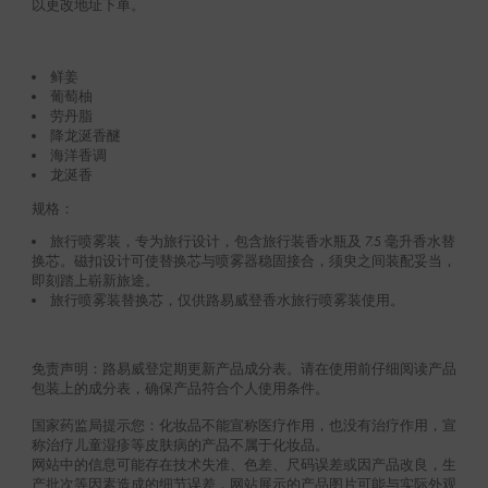
以更改地址下单。
鲜姜
葡萄柚
劳丹脂
降龙涎香醚
海洋香调
龙涎香
规格：
旅行喷雾装，专为旅行设计，包含旅行装香水瓶及 7.5 毫升香水替
换芯。磁扣设计可使替换芯与喷雾器稳固接合，须臾之间装配妥当，
即刻踏上崭新旅途。
旅行喷雾装替换芯，仅供路易威登香水旅行喷雾装使用。
免责声明：路易威登定期更新产品成分表。请在使用前仔细阅读产品
包装上的成分表，确保产品符合个人使用条件。
国家药监局提示您：化妆品不能宣称医疗作用，也没有治疗作用，宣
称治疗儿童湿疹等皮肤病的产品不属于化妆品。
网站中的信息可能存在技术失准、色差、尺码误差或因产品改良，生
产批次等因素造成的细节误差，网站展示的产品图片可能与实际外观