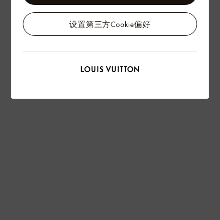
查看更多
设置第三方Cookie偏好
在专卖店内探索
配送 & 退货
赠礼