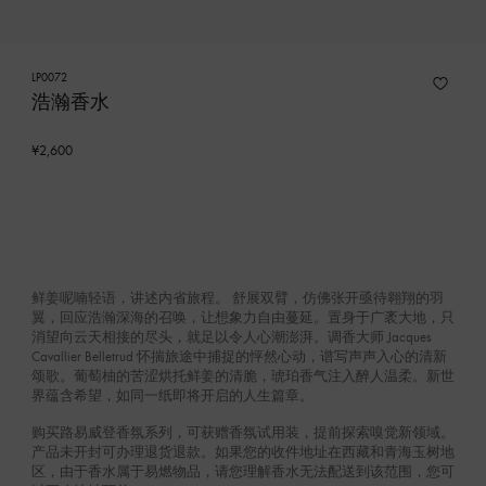
LP0072
浩瀚香水
¥2,600
鲜姜呢喃轻语，讲述内省旅程。 舒展双臂，仿佛张开亟待翱翔的羽
翼，回应浩瀚深海的召唤，让想象力自由蔓延。置身于广袤大地，只
消望向云天相接的尽头，就足以令人心潮澎湃。调香大师 Jacques
Cavallier Belletrud 怀揣旅途中捕捉的怦然心动，谱写声声入心的清新
颂歌。葡萄柚的苦涩烘托鲜姜的清脆，琥珀香气注入醉人温柔。新世
界蕴含希望，如同一纸即将开启的人生篇章。
购买路易威登香氛系列，可获赠香氛试用装，提前探索嗅觉新领域。
产品未开封可办理退货退款。如果您的收件地址在西藏和青海玉树地
区，由于香水属于易燃物品，请您理解香水无法配送到该范围，您可