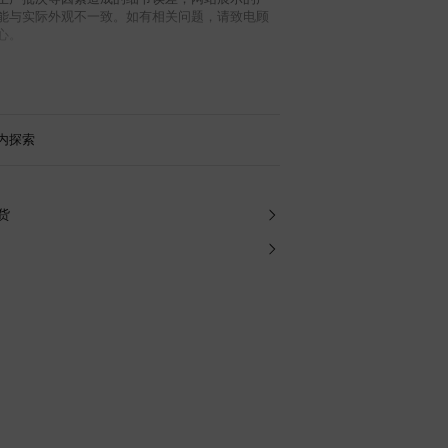
能与实际外观不一致。如有相关问题，请致电顾
心。
内探索
退货