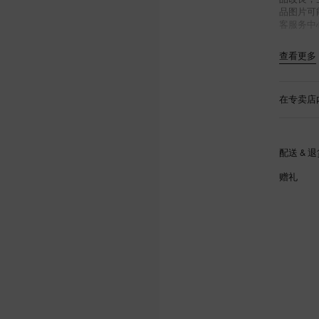
品图片可
客服务中
查看更多
在专卖店
配送 & 
赠礼