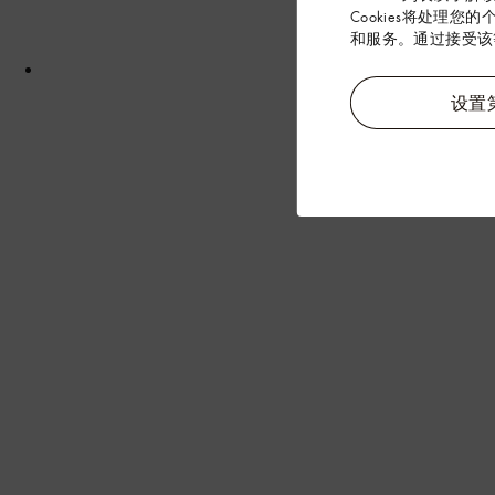
Cookies将处理您
和服务。通过接受该等
设置第