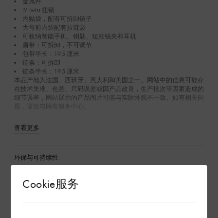
金属件
LV Twist 扭锁
内贴袋，配有可拆卸镜子
大号前内袋配有拉链袋
可收纳智能手机、钥匙、短款钱夹和耳机
肩带：可拆卸，不可调节
包带半长：19.5 厘米
链条：可拆卸
链条半长：19.5 厘米
本品产地为法国、西班牙、意大利和美国之一。网站中的信息可能存
在技术失准、色差、尺码误差或因产品改良，生产批次等因素造成的
细节误差，网站展示的产品图片可能与实际外观不一致。如有相关问
题，请致电顾客服务中心。
查看更多
环保与可持续性
Cookie服务
产品养护
在专卖店内探索