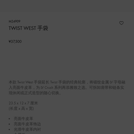
M24909
TWIST WEST 手袋
¥37,500
本款 Twist West 手袋延长 Twist 手袋的经典轮廓，将锻纹金属 LV 字母融
入亮面牛皮革，为 LV Crush 系列再添雅致之选。可拆卸肩带和链条实
现休闲或正式造型的随心切换。
23.5 x 12 x 7
厘米
(长度 x 高 x 宽)
亮面牛皮革
亮面牛皮革饰边
光滑牛皮革内衬