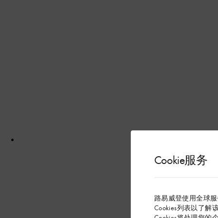
Cookie服务
路易威登使用全球服
Cookies列表以了
Cookies将处理您