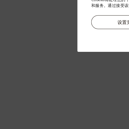
和服务。通过接受该等
设置第