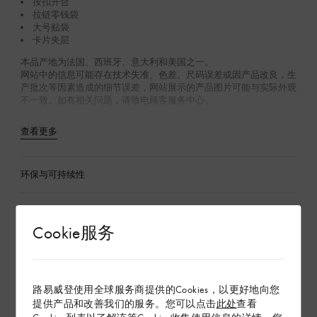
按扣开合
拉链零钱袋
大号贴袋
卡片夹层
本品产地为法国、西班牙、意大利和美国之一。
网站中的信息可能存在技术失准、色差、尺码误差或因产品改良，生
产批次等因素造成的细节误差，网站展示的产品图片可能与实际外观
不一致。如有相关问题，请致电顾客服务中心。
查看更多
环保与可持续性
产品养护
Cookie服务
在专卖店内探索
路易威登使用全球服务商提供的Cookies，以更好地向您
配送 & 退货
提供产品和改善我们的服务。您可以点击
此处
查看