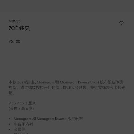
M80725
ZOÉ 钱夹
¥5,100
本款 Zoé 钱夹以 Monogram 和 Monogram Reverse Giant 帆布塑造玲珑
构型。通过铭纹按扣开启翻盖，即现大号贴袋、拉链零钱袋和卡片夹
层。
9.5 x 7.5 x 3
厘米
(长度 x 高 x 宽)
Monogram 和 Monogram Reverse 涂层帆布
牛皮革内衬
金属件