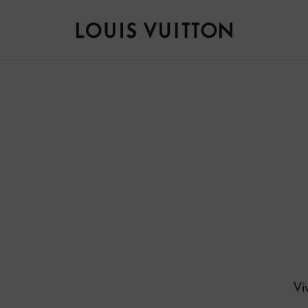
路
易
威
登
LOUIS
VUITTON
Vi