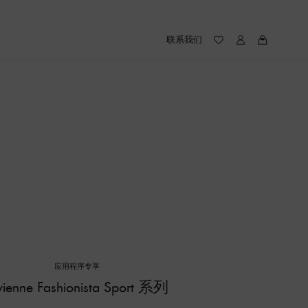
联系我们
我
我
的
的
愿
路
望
易
录
威
(愿
登
望
录
中
包
含
件
产
品)
应用程序专享
vienne Fashionista Sport 系列