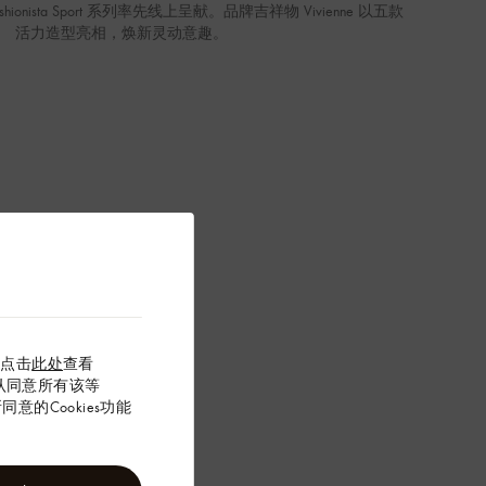
shionista Sport 系列率先线上呈献。品牌吉祥物 Vivienne 以五款
活力造型亮相，焕新灵动意趣。
以点击
此处
查看
”确认同意所有该等
意的Cookies功能