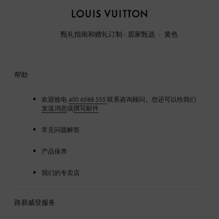
路
易
甄礼指南和赠礼订制 - 居家甄选
黄色
威
登
LOUIS
VUITTON
帮助
欢迎致电
400 6588 555
联系咨询顾问。您还可以给我们
发送消息
或
撰写邮件
常见问题解答
产品保养
我们的专卖店
路易威登服务