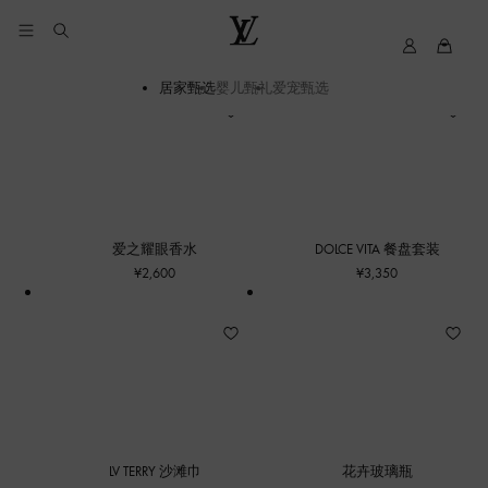
Cookie
我
路
服
的
易
居家甄选
婴儿甄礼
爱宠甄选
务
路
威
易
登
威
LOUIS
登
VUITTON
爱之耀眼香水
DOLCE VITA 餐盘套装
¥2,600
¥3,350
LV TERRY 沙滩巾
花卉玻璃瓶