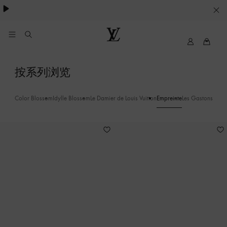
Cookie
服
务
我
路
的
易
路
威
Empreinte
按系列浏览
易
登
-
威
LOUIS
登
VUITTON
项
Color Blossom
Idylle Blossom
Le Damier de Louis Vuitton
Empreinte
Les Gastons Vuitt
链
6
和
坠
饰