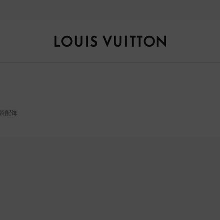
自然风光，匠艺臻作，探索全新
秋冬女士系列
。
路
易
威
登
LOUIS
袋配饰
VUITTON