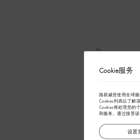
Mon Monogram 系列发起个性化订制邀约，可于一系
列经典单品上随心添缀专属字母、色彩、条纹和印
章，与品牌经典元素交相辉映，延续路易威登悠久
传承。
Cookie服务
路易威登使用全球服
Cookies列表以了
Cookies将处理您
和服务。通过接受该等
设置第