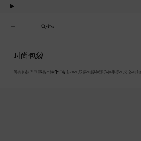
Cookie
服
务
搜索
个
时尚包袋
性
所有包款
当季新品
个性化订制
斜挎包
双肩包
腰包
迷你包
手提包
公文包
包
化
订
7
制