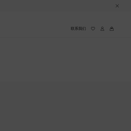
联系我们
我
我
的
的
愿
路
望
易
录
威
(愿
登
望
录
中
包
含
件
产
品)