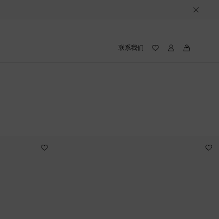
联系我们
我
我
的
的
愿
路
望
易
录
威
(愿
登
望
录
中
包
含
件
产
品)