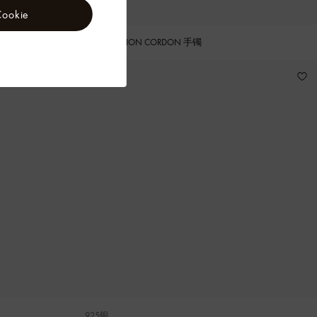
okie
LV DIMENSION CORDON 手镯
925银