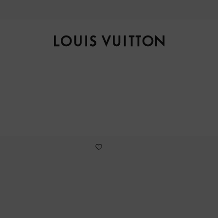
自然风光，匠艺臻作，探索全新
秋冬女士系列
。
路
易
威
登
LOUIS
VUITTON