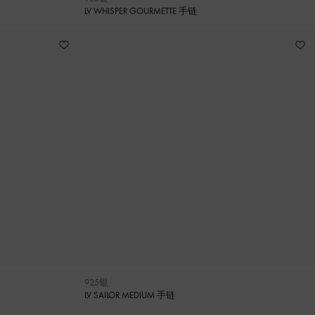
LV WHISPER GOURMETTE 手链
925银
LV SAILOR MEDIUM 手链