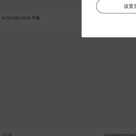
设置第
LV FLOWER HOOK 手镯
LV FLOWER HOOK
925银
LV DIMENSION