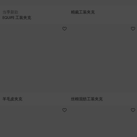
当季新款
精裁工装夹克
EQUIPE 工装夹克
羊毛皮夹克
丝棉混纺工装夹克