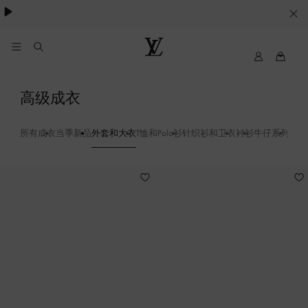
Cookie
服
务
我
路
的
易
路
威
外
高级成衣
易
登
套
威
LOUIS
登
VUITTON
所有成衣
当季新品
外套和大衣
T恤和Polo衫
针织衫和卫衣
衬衫
牛仔系列
裤装
和
大
14
衣
-
工
装
夹
克