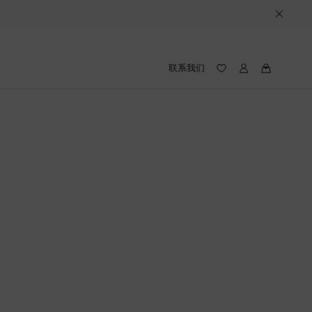
联系我们
我
我
的
的
愿
路
望
易
录
威
(愿
登
望
录
中
包
含
件
产
品)