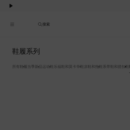
Cookie
服
务
搜索
靴
鞋履系列
子
所有鞋履
当季新品
运动鞋
乐福鞋和莫卡辛鞋
凉鞋和拖鞋
系带鞋和搭扣鞋
-
栗
色