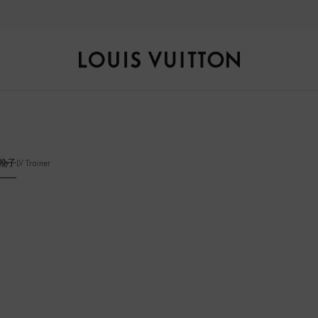
自然风光，匠艺臻作，探索全新
秋冬女士系列
。
路
易
威
登
LOUIS
靴子
LV Trainer
VUITTON