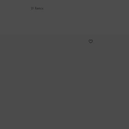
LV Remix
1