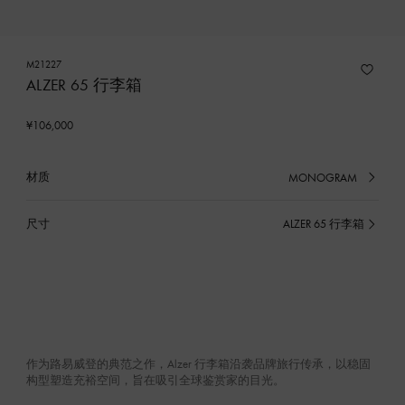
M21227
ALZER 65 行李箱
¥106,000
材质
MONOGRAM
已
选
产
尺寸
ALZER 65 行李箱
已
品
选
产
品
作为路易威登的典范之作，Alzer 行李箱沿袭品牌旅行传承，以稳固
构型塑造充裕空间，旨在吸引全球鉴赏家的目光。