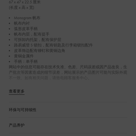
67 x 47 x 22.5
厘米
(长度 x 高 x 宽)
Monogram 帆布
帆布内衬
弧形皮革手柄
帆布内层，配有提手
可拆卸内托架，配有保护层
路易威登 S 锁扣，配有钥匙及行李箱锁扣配件
皮革饰边配有铆钉和黄铜边角
黄铜金属件
手柄：单手柄
网站中的信息可能存在技术失准、色差、尺码误差或因产品改良，生
产批次等因素造成的细节误差，网站展示的产品图片可能与实际外观
不一致。如有相关问题，请致电顾客服务中心。
查看更多
环保与可持续性
产品养护