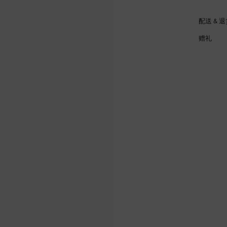
配送 & 
赠礼