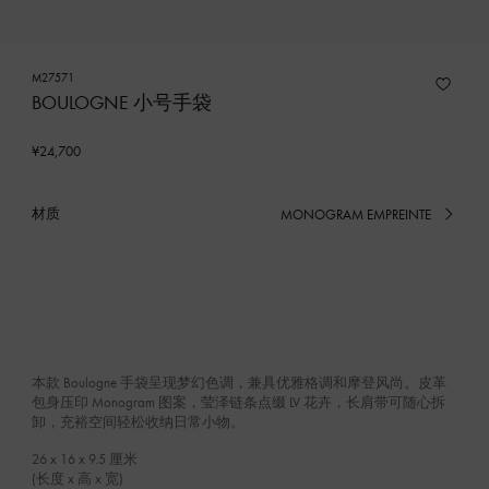
M27571
BOULOGNE 小号手袋
¥24,700
材质
MONOGRAM EMPREINTE
已
选
产
品
本款 Boulogne 手袋呈现梦幻色调，兼具优雅格调和摩登风尚。皮革
包身压印 Monogram 图案，莹泽链条点缀 LV 花卉，长肩带可随心拆
卸，充裕空间轻松收纳日常小物。
26 x 16 x 9.5
厘米
(长度 x 高 x 宽)