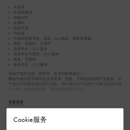
牛皮革
牛皮革饰边
织物内衬
金属件
拉链开合
内贴袋
可收纳智能手机、耳机、Lisa 钱夹、钥匙和唇膏
肩带：可拆卸，可调节
包带半长：31.0 厘米
包带半长可调至：50.0 厘米
链条：可拆卸
链条半长：25.0 厘米
本品产地为法国、西班牙、意大利和美国之一。
网站中的信息可能存在技术失准、色差、尺码误差或因产品改良，生
产批次等因素造成的细节误差，网站展示的产品图片可能与实际外观
不一致。如有相关问题，请致电顾客服务中心。
查看更多
Cookie服务
环保与可持续性