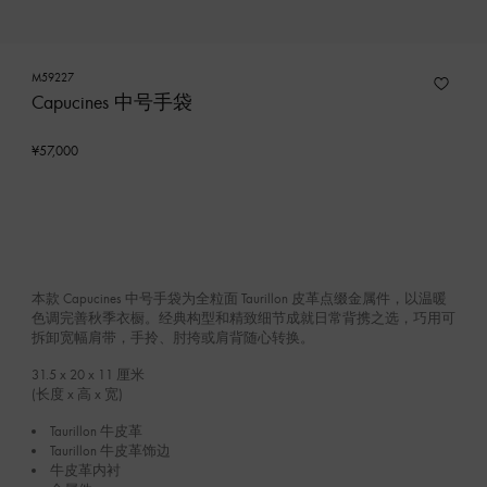
M59227
Capucines 中号手袋
¥57,000
本款 Capucines 中号手袋为全粒面 Taurillon 皮革点缀金属件，以温暖
色调完善秋季衣橱。经典构型和精致细节成就日常背携之选，巧用可
拆卸宽幅肩带，手拎、肘挎或肩背随心转换。
31.5 x 20 x 11
厘米
(长度 x 高 x 宽)
Taurillon 牛皮革
Taurillon 牛皮革饰边
牛皮革内衬