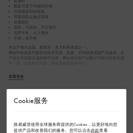
金属件
翻盖可置于内侧或外侧
内有隔层和拉链袋
弹簧扣防止物品滑落
金属底钉
肩带：可拆卸，不可调节
包带半长：42.0 厘米
手柄：单手柄
本品产地为法国、西班牙、意大利和美国之一。
网站中的信息可能存在技术失准、色差、尺码误差或因产品改良，生
产批次等因素造成的细节误差，网站展示的产品图片可能与实际外观
不一致。如有相关问题，请致电顾客服务中心。
查看更多
Product Care
Cookie服务
在专卖店内探索
路易威登使用全球服务商提供的Cookies，以更好地向您
提供产品和改善我们的服务。您可以点击
此处
查看
配送 & 退货