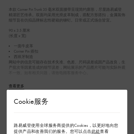
本款 Corner Pin Trunk 35 毫米双面腰带呈现简约廓形，尽显路易威登
精湛匠艺传承。双面均采用光滑皮革制成，搭配方形搭扣，金属装饰
细节旨在仿拟品牌标志性硬箱的铆钉。日常或正式场合皆宜。
90 x 3.5
厘米
(长度 x 宽)
一面牛皮革
Corner Pin 搭扣
西班牙制造
网站中的信息可能存在技术失准、色差、尺码误差或因产品改良，生
产批次等因素造成的细节误差，网站展示的产品图片可能与实际外观
不一致。如有相关问题，请致电顾客服务中心。
查看更多
Cookie服务
在专卖店内探索
路易威登使用全球服务商提供的Cookies，以更好地向您
配送 & 退货
提供产品和改善我们的服务。您可以点击
此处
查看