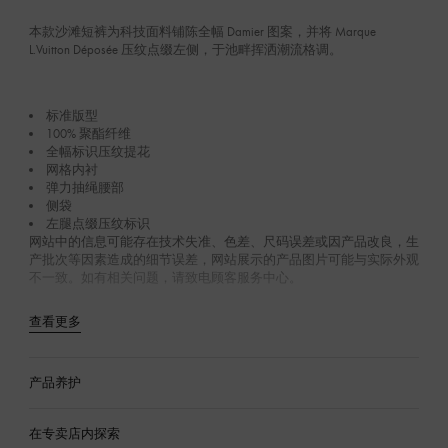
本款沙滩短裤为科技面料铺陈全幅 Damier 图案，并将 Marque
L.Vuitton Déposée 压纹点缀左侧，于池畔挥洒潮流格调。
标准版型
100% 聚酯纤维
全幅标识压纹提花
网格内衬
弹力抽绳腰部
侧袋
左腿点缀压纹标识
网站中的信息可能存在技术失准、色差、尺码误差或因产品改良，生
产批次等因素造成的细节误差，网站展示的产品图片可能与实际外观
不一致。如有相关问题，请致电顾客服务中心。
查看更多
产品养护
在专卖店内探索