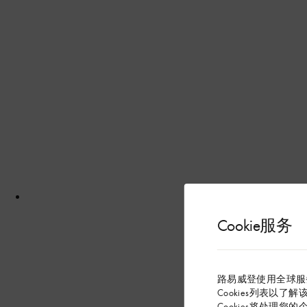
Cookie服务
路易威登使用全球服
Cookies列表以了
Cookies将处理您