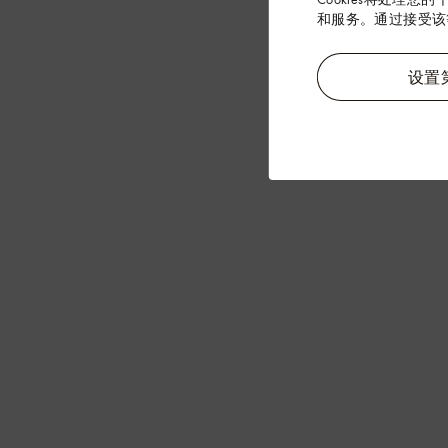
和服务。通过接受该等
设置第