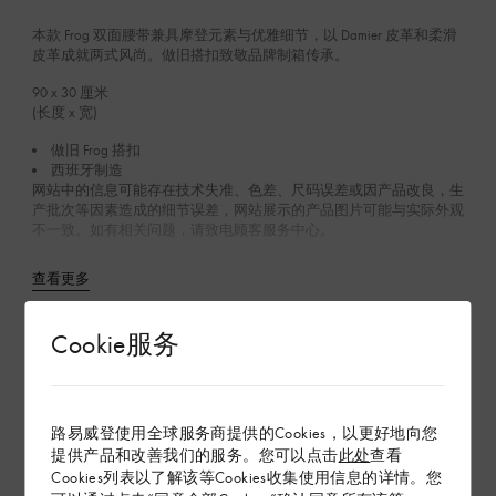
本款 Frog 双面腰带兼具摩登元素与优雅细节，以 Damier 皮革和柔滑
皮革成就两式风尚。做旧搭扣致敬品牌制箱传承。
90 x 30
厘米
(长度 x 宽)
做旧 Frog 搭扣
西班牙制造
网站中的信息可能存在技术失准、色差、尺码误差或因产品改良，生
产批次等因素造成的细节误差，网站展示的产品图片可能与实际外观
不一致。如有相关问题，请致电顾客服务中心。
查看更多
Cookie服务
在专卖店内探索
配送 & 退货
路易威登使用全球服务商提供的Cookies，以更好地向您
提供产品和改善我们的服务。您可以点击
此处
查看
赠礼
Cookies列表以了解该等Cookies收集使用信息的详情。您