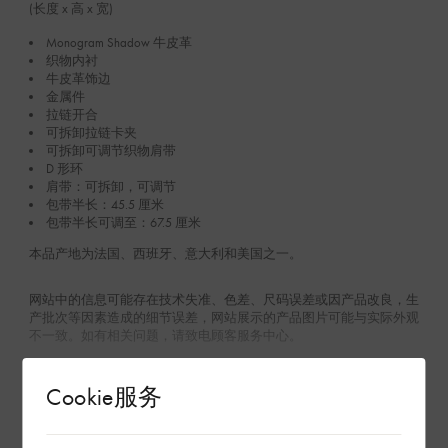
(长度 x 高 x 宽)
Monogram Shadow 牛皮革
织物内衬
牛皮革饰边
金属件
拉链开合
可拆卸拉链卡夹
可拆卸可调节织物肩带
D 形环
肩带：可拆卸，可调节
包带半长：45.5 厘米
包带半长可调至：67.5 厘米
本品产地为法国、西班牙、意大利和美国之一。
网站中的信息可能存在技术失准、色差、尺码误差或因产品改良，生
产批次等因素造成的细节误差，网站展示的产品图片可能与实际外观
不一致。如有相关问题，请致电顾客服务中心。
查看更多
Cookie服务
环保与可持续性