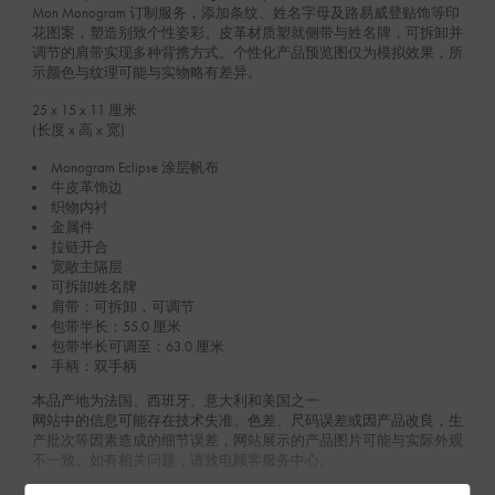
Mon Monogram 订制服务，添加条纹、姓名字母及路易威登贴饰等印
花图案，塑造别致个性姿彩。皮革材质塑就侧带与姓名牌，可拆卸并
调节的肩带实现多种背携方式。个性化产品预览图仅为模拟效果，所
示颜色与纹理可能与实物略有差异。
25 x 15 x 11
厘米
(长度 x 高 x 宽)
Monogram Eclipse 涂层帆布
牛皮革饰边
织物内衬
金属件
拉链开合
宽敞主隔层
可拆卸姓名牌
肩带：可拆卸，可调节
包带半长：55.0 厘米
包带半长可调至：63.0 厘米
手柄：双手柄
本品产地为法国、西班牙、意大利和美国之一
网站中的信息可能存在技术失准、色差、尺码误差或因产品改良，生
产批次等因素造成的细节误差，网站展示的产品图片可能与实际外观
不一致。如有相关问题，请致电顾客服务中心。