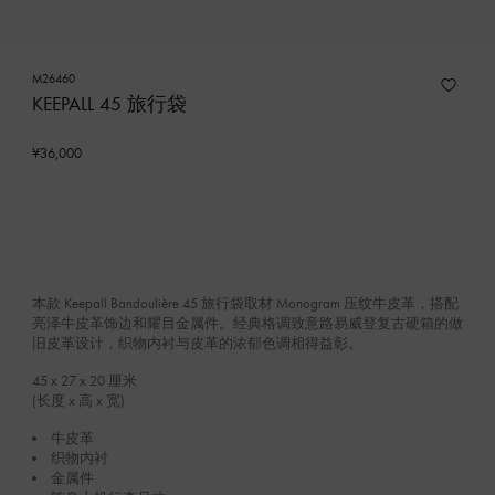
M26460
KEEPALL 45 旅行袋
¥36,000
本款 Keepall Bandoulière 45 旅行袋取材 Monogram 压纹牛皮革，搭配
亮泽牛皮革饰边和耀目金属件。经典格调致意路易威登复古硬箱的做
旧皮革设计，织物内衬与皮革的浓郁色调相得益彰。
45 x 27 x 20
厘米
(长度 x 高 x 宽)
牛皮革
织物内衬
金属件