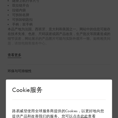
随身上机行李尺寸
双拉链开合
拉链内袋
可拆卸名牌
可拆卸钥匙扣
手柄：双手柄
本品产地为法国、西班牙、意大利和美国之一。网站中的信息可能存
在技术失准、色差、尺码误差或因产品改良，生产批次等因素造成的
细节误差，网站展示的产品图片可能与实际外观不一致。如有相关问
题，请致电顾客服务中心。
查看更多
环保与可持续性
产品养护
Cookie服务
在专卖店内探索
路易威登使用全球服务商提供的Cookies，以更好地向您
提供产品和改善我们的服务。您可以点击
此处
查看
配送 & 退货