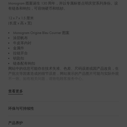
Monogram 图案诞生 130 周年，并以专属标签点明庆贺系列身份。设
有链条和钩扣，可容纳硬币和纸钞。
12 x 7 x 1.5
厘米
(长度 x 高 x 宽)
Monogram Origine Bleu Courrier 图案
涂层帆布
牛皮革内衬
金属件
拉链开合
钥匙扣
链条配有钩扣
网站中的信息可能存在技术失准、色差、尺码误差或因产品改良，生
产批次等因素造成的细节误差，网站展示的产品图片可能与实际外观
不一致。如有相关问题，请致电顾客服务中心。
查看更多
环保与可持续性
产品养护