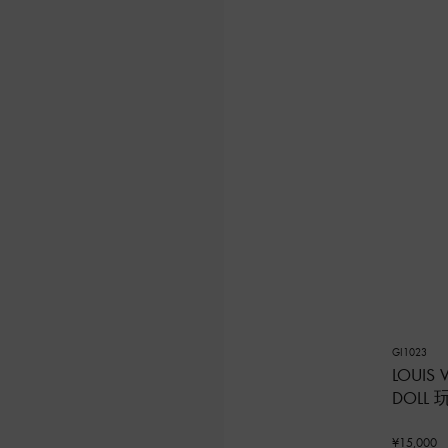
GI1023
LOUIS 
DOLL 
¥15,000