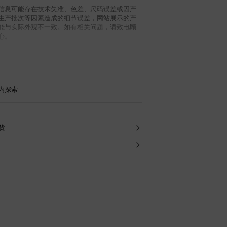
信息可能存在技术失准、色差、尺码误差或因产
生产批次等因素造成的细节误差，网站展示的产
能与实际外观不一致。如有相关问题，请致电顾
心。
内探索
退货