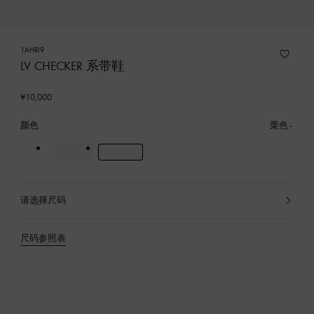
1AHRI9
LV CHECKER 系带鞋
¥10,000
颜色
栗色
请选择尺码
已
选
产
尺码参照表
品