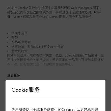
本款 LV Checker 系带鞋为镜面牛皮革局部压印 Mini Monogram 图案，
搭配厚实而不失轻盈的橡胶外底，令前卫设计流露雅致格调。LV 字
母、Vuitton 标识和鞋底凸纹的 Damier 图案共同点明品牌身份。
镜面牛皮革
鞋带
路易威登元素
橡胶外底，鞋底凸纹饰有 Damier 图案
意大利制造
网站中的信息可能存在技术失准、色差、尺码误差或因产品改良，生
产批次等因素造成的细节误差，网站展示的产品图片可能与实际外观
不一致。如有相关问题，请致电顾客服务中心。
查看更多
Cookie服务
Product Care
在专卖店内探索
路易威登使用全球服务商提供的Cookies，以更好地向您