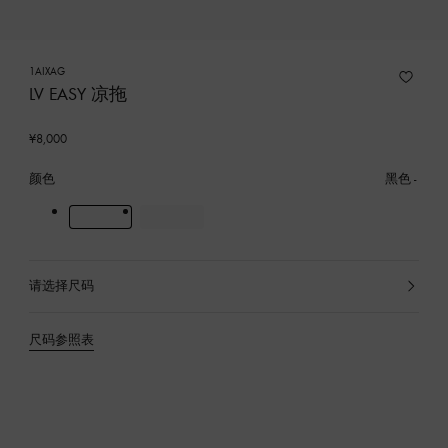
1AIXAG
LV EASY 凉拖
¥8,000
颜色
黑色
请选择尺码
已
选
产
尺码参照表
品