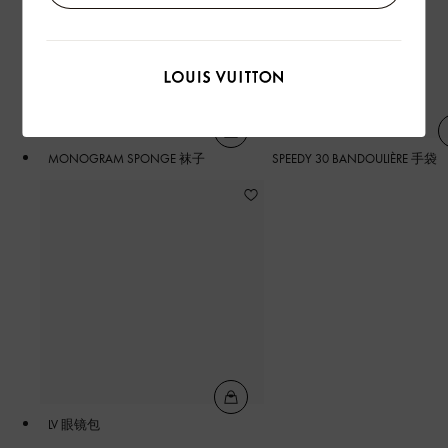
MONOGRAM SPONGE 袜子
SPEEDY 30 BANDOULIÈRE 手袋
LV 眼镜包