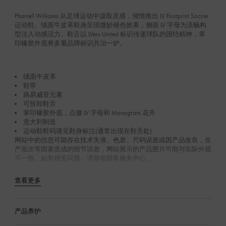
Pharrell Williams 从足球运动中汲取灵感，倾情推出 LV Footprint Soccer
运动鞋。绒面牛皮革鞋身呈现微妙褪色效果，侧面 LV 字母为流畅构
型注入动感活力。鞋舌以 LVers United 标识传递球队的团结精神，掌
印橡胶外底将多重品牌标识共冶一炉。
绒面牛皮革
鞋带
路易威登元素
可拆卸鞋舌
掌印橡胶外底，点缀 LV 字母和 Monogram 花卉
意大利制造
运动鞋鞋码请见鞋身标注(通常出现在鞋舌处)
网站中的信息可能存在技术失准、色差、尺码误差或因产品改良，生
产批次等因素造成的细节误差，网站展示的产品图片可能与实际外观
不一致。如有相关问题，请致电顾客服务中心。
查看更多
产品养护