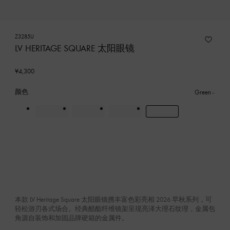
Z3285U
LV HERITAGE SQUARE 太阳眼镜
¥4,300
颜色
Green
本款 LV Heritage Square 太阳眼镜携丰富色彩亮相 2026 早秋系列，可
轻松游刃各式场合。经典醋酯纤维镜架呈现亮泽大理石纹理，金属包
角源自装饰和加固品牌硬箱的金属件。