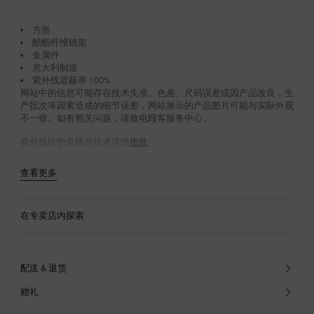
方形
醋酯纤维镜架
金属件
意大利制造
紫外线遮蔽率:100%
网站中的信息可能存在技术失准、色差、尺码误差或因产品改良，生
产批次等因素造成的细节误差，网站展示的产品图片可能与实际外观
不一致。如有相关问题，请致电顾客服务中心。
紫外线防护及镜片技术详情
按此
查看更多
在专卖店内探索
配送 & 退货
赠礼