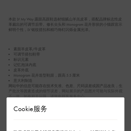
本款 LV My Way 露跟高跟鞋选材细腻山羊羔皮革，搭配品牌标志性皮
革裁出的可调节后带。修长尖头和 Monogram 花卉形状的小猫跟宣示
鲜明个性，LV 铭纹搭扣和精巧饰钉闪烁金属光泽。
素面羊皮革/牛皮革
可调节搭扣鞋带
标识元素
记忆泡沫内底
皮革外底
Monogram 花卉造型鞋跟，跟高 5.5 厘米
意大利制造
网站中的信息可能存在技术失准、色差、尺码误差或因产品改良，生
产批次等因素造成的细节误差，网站展示的产品图片可能与实际外观
不一致。如有相关问题，请致电顾客服务中心。
Cookie服务
查看更多
在专卖店内探索