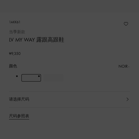
1AKK61
当季新款
LV MY WAY 露跟高跟鞋
¥9,350
颜色
NOIR
请选择尺码
已
选
产
尺码参照表
品