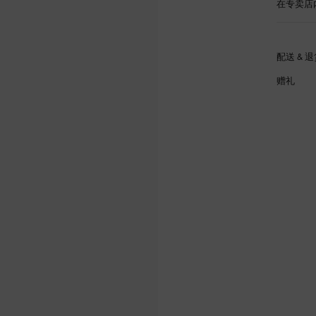
在专卖店
配送 & 
赠礼