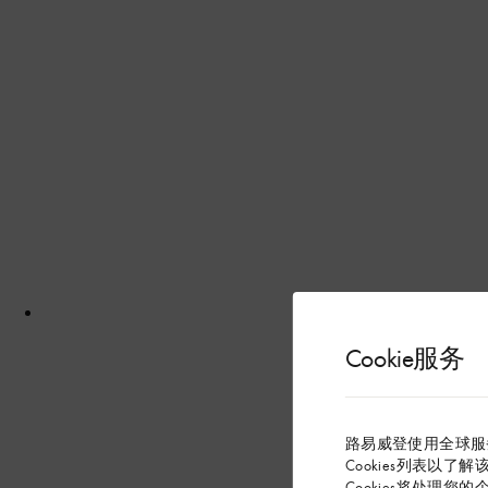
Cookie服务
路易威登使用全球服
Cookies列表以了
Cookies将处理您