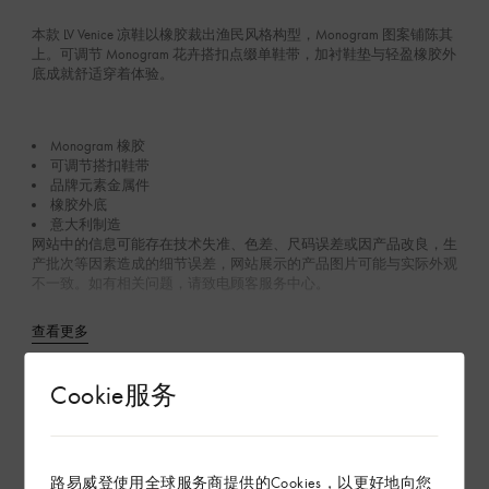
本款 LV Venice 凉鞋以橡胶裁出渔民风格构型，Monogram 图案铺陈其
上。可调节 Monogram 花卉搭扣点缀单鞋带，加衬鞋垫与轻盈橡胶外
底成就舒适穿着体验。
Monogram 橡胶
可调节搭扣鞋带
品牌元素金属件
橡胶外底
意大利制造
网站中的信息可能存在技术失准、色差、尺码误差或因产品改良，生
产批次等因素造成的细节误差，网站展示的产品图片可能与实际外观
不一致。如有相关问题，请致电顾客服务中心。
查看更多
Cookie服务
Product Care
在专卖店内探索
路易威登使用全球服务商提供的Cookies，以更好地向您