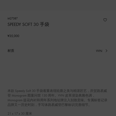
M27387
SPEEDY SOFT 30 手袋
¥35,000
材质
VVN
已
选
产
品
本款 Speedy Soft 30 手袋着重表现轮廓之美与精湛匠艺，庆贺路易威
登 Monogram 图案问世 130 周年。VVN 皮革浸染典雅色调，
Monogram 提花内衬和周年系列地址牌注入别致意味。专属标签记录
品牌又一历史时刻，手写体路易威登巴黎标识完善细节。
21 x 17 x 30
厘米