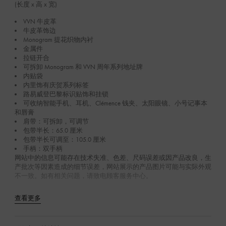
(长度 x 高 x 宽)
VVN 牛皮革
牛皮革饰边
Monogram 提花织物内衬
金属件
拉链开合
可拆卸 Monogram 和 VVN 周年系列地址牌
内贴袋
内里饰有庆贺系列标签
路易威登巴黎标识贴饰和挂锁
可收纳智能手机、耳机、Clémence 钱夹、太阳眼镜、小号记事本
和唇膏
肩带：可拆卸，可调节
包带半长：65.0 厘米
包带半长可调至：105.0 厘米
手柄：双手柄
网站中的信息可能存在技术失准、色差、尺码误差或因产品改良，生
产批次等因素造成的细节误差，网站展示的产品图片可能与实际外观
不一致。如有相关问题，请致电顾客服务中心。
查看更多