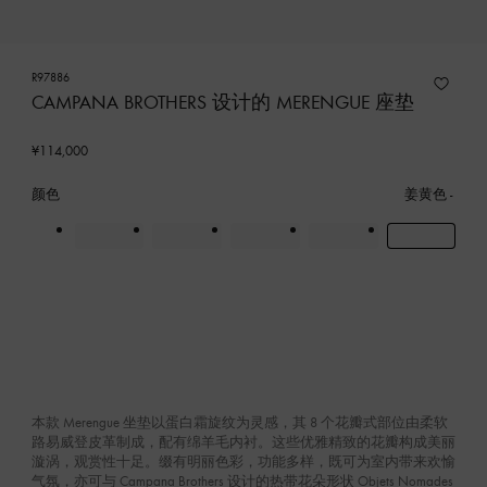
R97886
CAMPANA BROTHERS 设计的 MERENGUE 座垫
¥114,000
颜色
姜黄色
本款 Merengue 坐垫以蛋白霜旋纹为灵感，其 8 个花瓣式部位由柔软
路易威登皮革制成，配有绵羊毛内衬。这些优雅精致的花瓣构成美丽
漩涡，观赏性十足。缀有明丽色彩，功能多样，既可为室内带来欢愉
气氛，亦可与 Campana Brothers 设计的热带花朵形状 Objets Nomades