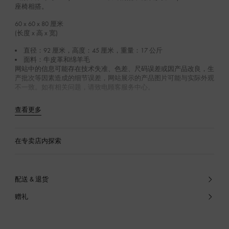
座椅相搭。
60 x 60 x 80
厘米
(长度 x 高 x 宽)
直径：92 厘米，高度：45 厘米，重量：17 公斤
面料：牛皮革和绵羊毛
网站中的信息可能存在技术失准、色差、尺码误差或因产品改良，生
产批次等因素造成的细节误差，网站展示的产品图片可能与实际外观
不一致。如有相关问题，请致电顾客服务中心。
查看更多
在专卖店内探索
配送 & 退货
赠礼