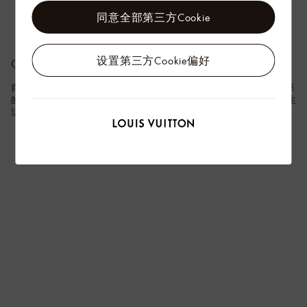
同意全部第三方Cookie
设置第三方Cookie偏好
CAMPANA
自 1983 年至今，Campana 兄弟创作了大量现代设计的经典之作。对色彩
的大胆运用及对精湛工艺的执着，使他们能够超越表象，创意呈现日常生
活中的美学趣味。