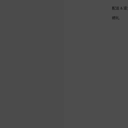
配送 & 
赠礼