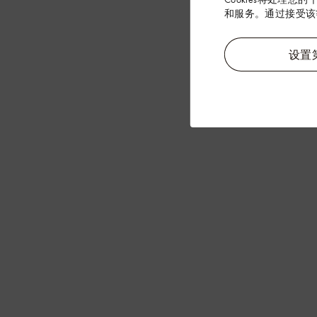
和服务。通过接受该等
设置第