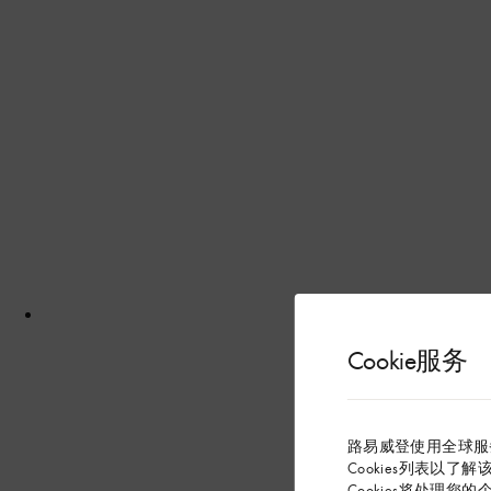
Cookie服务
路易威登使用全球服
Cookies列表以了
Cookies将处理您