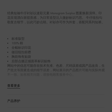
经典短袖牛仔衬衫以迷彩元素 Monogram Surplus 图案焕新演绎。印
花呈现漂白斑驳质感，为日常造型注入微妙标识巧思。 牛仔纽扣勾
勒复古细节，以此巧妙点睛。衬衫亦可作为外套，搭配同系列短裤。
标准版型
100% 棉
全幅标识印花
做旧纽扣前襟
胸前饰有贴袋
后部点缀正绒面革标识贴饰
网站中的信息可能存在技术失准、色差、尺码误差或因产品改良，生
产批次等因素造成的细节误差，网站展示的产品图片可能与实际外观
不一致。如有相关问题，请致电顾客服务中心。
查看更多
产品养护