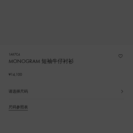
1AK7C4
MONOGRAM 短袖牛仔衬衫
¥14,100
请选择尺码
已
选
产
尺码参照表
品