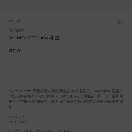
M97460
当季新款
MY MONOGRAM 斗篷
¥17,100
My Monogram 双面斗篷兼具经典魅力与潮流风范。Monogram 图案一
面彰显路易威登的标志性格调，经过细致处理的绵羊毛、山羊绒和桑
蚕丝混纺拥有丰盈触感，可为凉意渐浓的秋日或微寒夜晚包裹舒柔暖
意。
150 x 135
(长度 x 高)
92% 绵羊毛，7% 山羊绒，1% 桑蚕丝