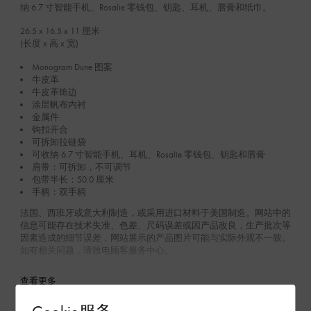
纳 6.7 寸智能手机、Rosalie 零钱包、钥匙、耳机、唇膏和纸巾。
26.5 x 16.5 x 11
厘米
(长度 x 高 x 宽)
Monogram Dune 图案
牛皮革
牛皮革饰边
涂层帆布内衬
金属件
钩扣开合
可拆卸拉链袋
可收纳 6.7 寸智能手机、耳机、Rosalie 零钱包、钥匙和唇膏
肩带：可拆卸，不可调节
包带半长：50.0 厘米
手柄：双手柄
法国、西班牙或意大利制造，或采用进口材料于美国制造。网站中的
信息可能存在技术失准、色差、尺码误差或因产品改良，生产批次等
因素造成的细节误差，网站展示的产品图片可能与实际外观不一致。
如有相关问题，请致电顾客服务中心。
查看更多
Cookie服务