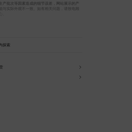
生产批次等因素造成的细节误差，网站展示的产
能与实际外观不一致。如有相关问题，请致电顾
心。
内探索
退货