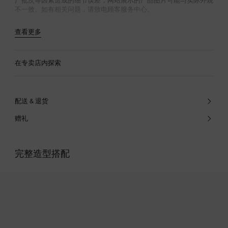
产批次等因素造成的细节误差，网站展示的产品图片可能与实际外观
不一致。如有相关问题，请致电顾客服务中心。
查看更多
在专卖店内探索
配送 & 退货
赠礼
完整造型搭配