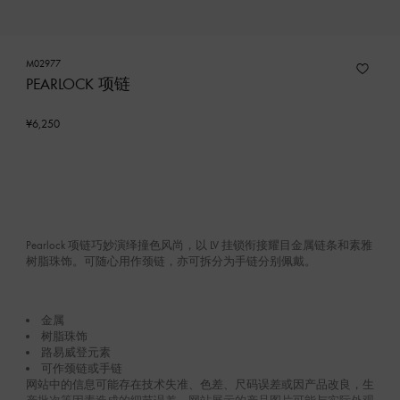
M02977
PEARLOCK 项链
¥6,250
Pearlock 项链巧妙演绎撞色风尚，以 LV 挂锁衔接耀目金属链条和素雅
树脂珠饰。可随心用作颈链，亦可拆分为手链分别佩戴。
金属
树脂珠饰
路易威登元素
可作颈链或手链
网站中的信息可能存在技术失准、色差、尺码误差或因产品改良，生