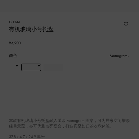
GI1344
有机玻璃小号托盘
¥4,900
颜色
Monogram
本款有机玻璃小号托盘融入绢印 Monogram 图案，可为居家空间增添
经典意蕴，亦可优雅点亮宴会，打造宾至如归的欢欣体验。
37.8 x 4.7 x 24.9
厘米