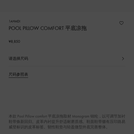
1AHMDI
POOL PILLOW COMFORT 平底凉拖
¥8,850
请选择尺码
已
选
产
尺码参照表
品
本款 Pool Pillow comfort 平底凉拖取材 Monogram 锦纶，以可调节加衬
鞋带焕新回归。皮革内衬提升舒适耐磨质感。鞋面鞋带缀有压印路易
威登标识的皮革标签。韧性鞋垫与轻盈微型外底完善整体。