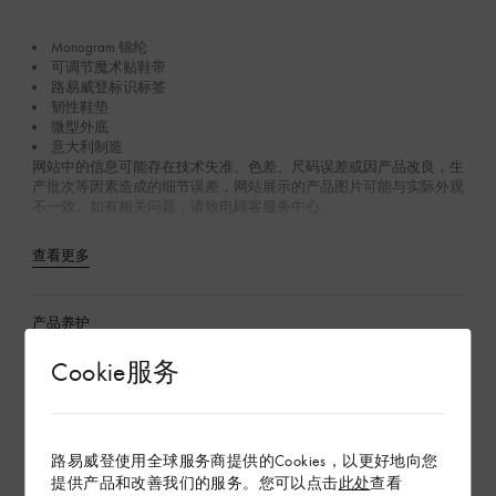
Monogram 锦纶
可调节魔术贴鞋带
路易威登标识标签
韧性鞋垫
微型外底
意大利制造
网站中的信息可能存在技术失准、色差、尺码误差或因产品改良，生
产批次等因素造成的细节误差，网站展示的产品图片可能与实际外观
不一致。如有相关问题，请致电顾客服务中心。
查看更多
产品养护
Cookie服务
在专卖店内探索
路易威登使用全球服务商提供的Cookies，以更好地向您
配送 & 退货
提供产品和改善我们的服务。您可以点击
此处
查看