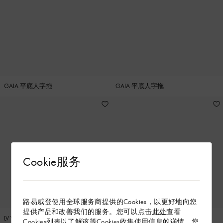
GAIA 平底人字拖
GAIA 平底人字拖
Cookie服务
路易威登使用全球服务商提供的Cookies，以更好地向您
提供产品和改善我们的服务。您可以点击
此处
查看
LV VIBE 舒适穆勒鞋
当季新款
Cookies列表以了解该等Cookies收集使用信息的详情。您