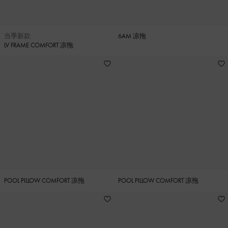
当季新款
6AM 凉拖
LV FRAME COMFORT 凉拖
POOL PILLOW COMFORT 凉拖
POOL PILLOW COMFORT 凉拖