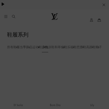
Cookie
服
务
我
路
的
易
路
威
凉
鞋履系列
易
登
拖
威
LOUIS
登
VUITTON
所有鞋履
当季新品
运动鞋
凉拖
凉鞋和草编鞋
乐福鞋
芭蕾鞋
高跟鞋
靴子
LV S
LV Isola
Bom Dia
Lily