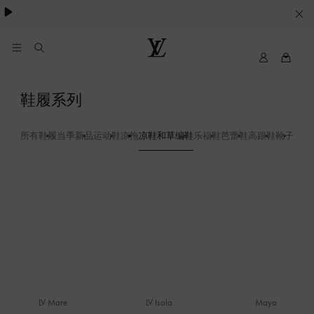
Cookie
服
务
我
路
的
易
路
威
凉
鞋履系列
易
登
鞋
威
LOUIS
登
VUITTON
所有鞋履
当季新品
运动鞋
凉拖
凉鞋和草编鞋
乐福鞋
芭蕾鞋
高跟鞋
靴子
LV S
和
草
编
鞋
LV Mare
LV Isola
Maya